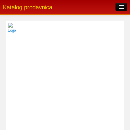
Katalog prodavnica
Pretraga oglasa
Skorašnji oglasi
Popularni oglasi
Postavi oglas
Login
Registrujte se