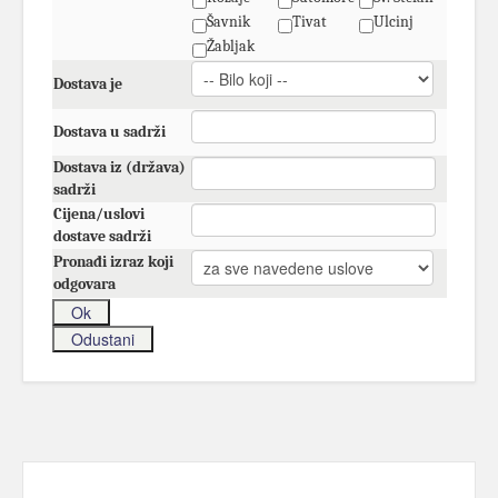
Šavnik
Tivat
Ulcinj
Žabljak
Dostava je
Dostava u sadrži
Dostava iz (država)
sadrži
Cijena/uslovi
dostave sadrži
Pronađi izraz koji
odgovara