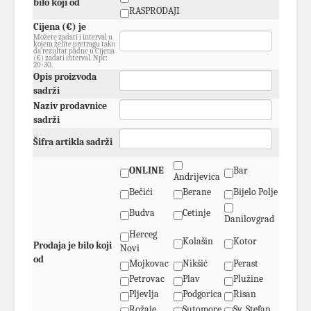
bilo koji od
RASPRODAJI
Cijena (€) je
Možete zadati i interval u
kojem želite pretragu tako
da rezultat padne u Cijena
(€) zadati interval. Npr:
20-30.
Opis proizvoda
sadrži
Naziv prodavnice
sadrži
Šifra artikla sadrži
ONLINE
Bar
Andrijevica
Bečići
Berane
Bijelo Polje
Budva
Cetinje
Danilovgrad
Herceg
Kolašin
Kotor
Prodaja je bilo koji
Novi
od
Mojkovac
Nikšić
Perast
Petrovac
Plav
Plužine
Pljevlja
Podgorica
Risan
Rožaje
Sutomore
Sv. Stefan