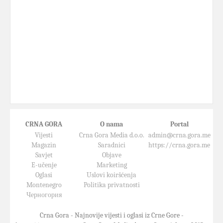
CRNA GORA
O nama
Portal
Vijesti
Crna Gora Media d.o.o.
admin@crna.gora.me
Magazin
Saradnici
https://crna.gora.me
Savjet
Objave
E-učenje
Marketing
Oglasi
Uslovi koiršćenja
Montenegro
Politika privatnosti
Черногория
Crna Gora - Najnovije vijesti i oglasi iz Crne Gore -