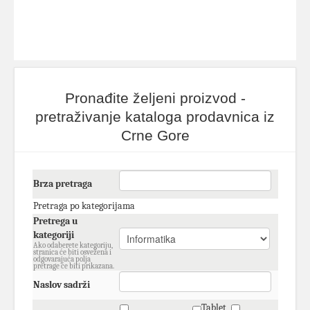
Pronađite željeni proizvod -
pretraživanje kataloga prodavnica iz
Crne Gore
Brza pretraga
Pretraga po kategorijama
Pretrega u
kategoriji
Ako odaberete kategoriju,
stranica će biti osvežena i
odgovarajuća polja
pretrage će biti prikazana.
Naslov sadrži
Tablet