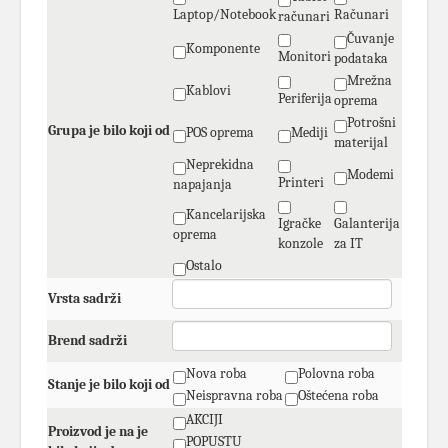
Laptop/Notebook
Računari
računari
Čuvanje
Komponente
Monitori
podataka
Mrežna
Kablovi
Periferija
oprema
Potrošni
Grupa je bilo koji od
POS oprema
Mediji
materijal
Neprekidna
Modemi
Printeri
napajanja
Kancelarijska
Igračke
Galanterija
oprema
konzole
za IT
Ostalo
Vrsta sadrži
Brend sadrži
Nova roba
Polovna roba
Stanje je bilo koji od
Neispravna roba
Oštećena roba
AKCIJI
Proizvod je na je
POPUSTU